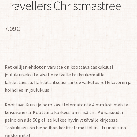
Travellers Christmastree
7.09
€
Retkeilijän ehdoton varuste on koottava taskukuusi
joulukuuseksi talviselle retkelle tai kaukomaille
lähdettäessä. Ilahduta itseäsi tai tee vaikutus retkikaveriin ja
hoihdi esiin joulukuusi!
Koottava Kuusi ja poro käsittelemätöntä 4 mm kotimaista
koivuvaneria. Koottuna korkeus on n. 5.3 cm. Konaisuuden
paino on alle 50g eli se kulkee hyvin ystävälle kirjeessä.
Taskukuusi on hieno ihan käsittelemättäkin – tuunattuna
vaikka mitä!