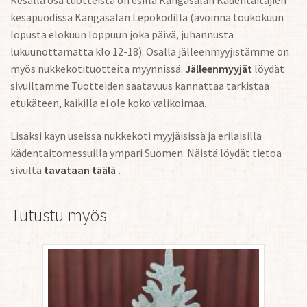
Kesällä osa tuotteista on esillä Kangasalan Kädentaitajien
kesäpuodissa Kangasalan Lepokodilla (avoinna toukokuun
lopusta elokuun loppuun joka päivä, juhannusta
lukuunottamatta klo 12-18). Osalla jälleenmyyjistämme on
myös nukkekotituotteita myynnissä.
Jälleenmyyjät
löydät
sivuiltamme Tuotteiden saatavuus kannattaa tarkistaa
etukäteen, kaikilla ei ole koko valikoimaa.
Lisäksi käyn useissa nukkekoti myyjäisissä ja erilaisilla
kädentaitomessuilla ympäri Suomen. Näistä löydät tietoa
sivulta
tavataan täälä .
Tutustu myös