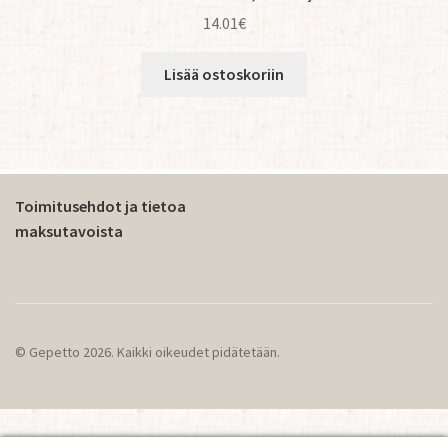
14.01
€
Lisää ostoskoriin
Toimitusehdot ja tietoa
maksutavoista
© Gepetto 2026. Kaikki oikeudet pidätetään.