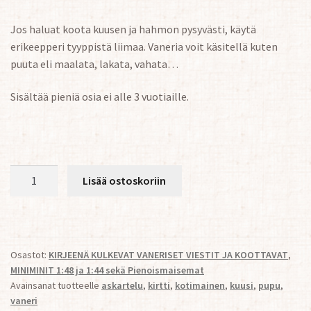
Jos haluat koota kuusen ja hahmon pysyvästi, käytä
erikeepperi tyyppistä liimaa. Vaneria voit käsitellä kuten
puuta eli maalata, lakata, vahata…
Sisältää pieniä osia ei alle 3 vuotiaille.
Retkeilijän
Lisää ostoskoriin
joulukuusi
-
Travellers
Christmastree
Osastot:
KIRJEENÄ KULKEVAT VANERISET VIESTIT JA KOOTTAVAT
,
määrä
MINIMINIT 1:48 ja 1:44 sekä Pienoismaisemat
Avainsanat tuotteelle
askartelu
,
kirtti
,
kotimainen
,
kuusi
,
pupu
,
vaneri