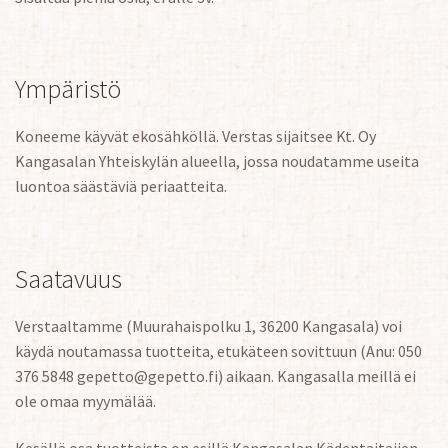
Ympäristö
Koneeme käyvät ekosähköllä. Verstas sijaitsee Kt. Oy
Kangasalan Yhteiskylän alueella, jossa noudatamme useita
luontoa säästäviä periaatteita.
Saatavuus
Verstaaltamme (Muurahaispolku 1, 36200 Kangasala) voi
käydä noutamassa tuotteita, etukäteen sovittuun (Anu: 050
376 5848 gepetto@gepetto.fi) aikaan. Kangasalla meillä ei
ole omaa myymälää.