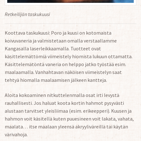
Retkeilijän taskukuusi
Koottava taskukuusi: Poro ja kuusi on kotomaista
koivuvaneria ja valmistetaan omalla verstaallamme
Kangasalla laserleikkaamalla. Tuotteet ovat
käsittelemättömiä viimeistely hiomista lukuun ottamatta.
Käsittelemätöntä vaneria on helppo jatko työstää esim.
maalaamalla. Vanhahtavan näköisen viimeistelyn saat
tehtyä hiomalla maalaamisen jälkeen kantteja.
Aloita kokoaminen nitkuttelenmalla osat irti levystä
rauhallisesti. Jos haluat koota kortin hahmot pysyvästi
alustaan tarvitset yleisliimaa (esim. erikeepperi). Kuusen ja
hahmon voit käsitellä kuten puuesineen voit lakata, vahata,
maalata… itse maalaan yleensä akryyliväreillä tai käytän
värivahoja.