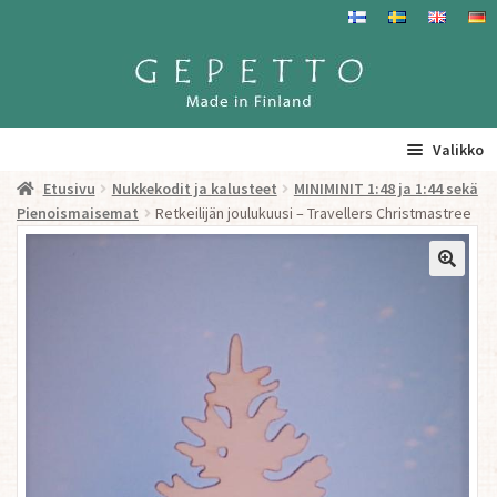
Siirry
Siirry
navigointiin
sisältöön
Valikko
Etusivu
Nukkekodit ja kalusteet
MINIMINIT 1:48 ja 1:44 sekä
Etusivu
Pienoismaisemat
Retkeilijän joulukuusi – Travellers Christmastree
La
Tuotteet
a
ta
Yhteystiedot/ Gepetosta
va
Jälleenmyyjät ja agentit
Tavataan täällä
Gepetto Jälleenmyyjille