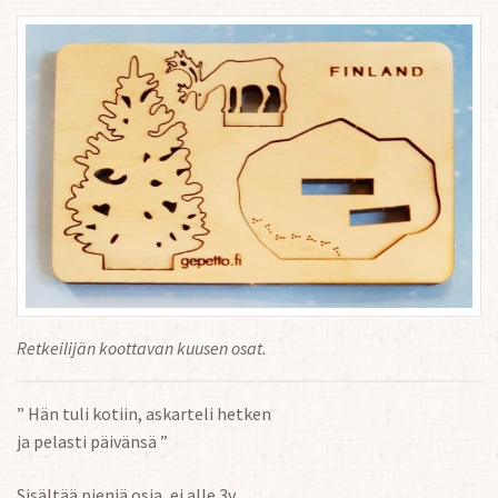
Retkeilijän koottavan kuusen osat.
” Hän tuli kotiin, askarteli hetken
ja pelasti päivänsä ”
Sisältää pieniä osia, ei alle 3v.