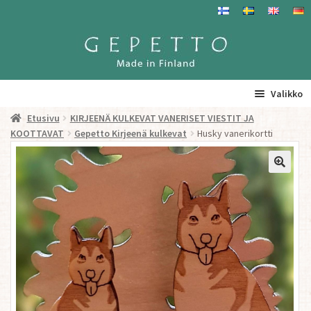
Siirry
Siirry
navigointiin
sisältöön
Valikko
Etusivu
KIRJEENÄ KULKEVAT VANERISET VIESTIT JA
Etusivu
KOOTTAVAT
Gepetto Kirjeenä kulkevat
Husky vanerikortti
La
Tuotteet
a
ta
Yhteystiedot/ Gepetosta
va
Jälleenmyyjät ja agentit
Tavataan täällä
Gepetto Jälleenmyyjille