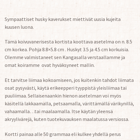
Sympaattiset husky kaverukset miettivät uusia kujeita
kuusen luona.
Tämä koivuvanerisesta kortista koottava asetelma on n. 8.5
cm korkea. Pohja 8.8×5.8 cm . Huskyt 3.5 ja 4.5 cm korkuisia.
Olemme valmistaneet sen Kangasalla verstaallamme ja
omat koiramme ovat hyväksyneet mallin.
Et tarvitse liimaa kokoamiseen, jos kuitenkin tahdot liimata
osat pysyvästi, käytä erikeepperi tyyppistä yleisliimaa tai
puuliimaa. Sellaisenaankin hienon asetelman voi myös
käsitellä lakkaamalla, petsaamalla, värittämällä värikynillä,
vahaamalla…tai maalaamalla. Itse käytän yleensä
akryylivärejä, kuten tuotekuvauksen maalatussa versiossa.
Kortti painaa alle 50 grammaa eli kulkee yhdellä perus