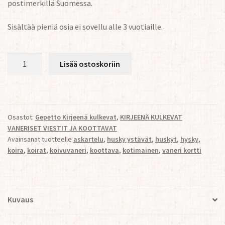
postimerkillä Suomessa.
Sisältää pieniä osia ei sovellu alle 3 vuotiaille.
Husky
Lisää ostoskoriin
vanerikortti
määrä
Osastot:
Gepetto Kirjeenä kulkevat
,
KIRJEENÄ KULKEVAT
VANERISET VIESTIT JA KOOTTAVAT
Avainsanat tuotteelle
askartelu
,
husky ystävät
,
huskyt
,
hysky
,
koira
,
koirat
,
koivuvaneri
,
koottava
,
kotimainen
,
vaneri kortti
Kuvaus