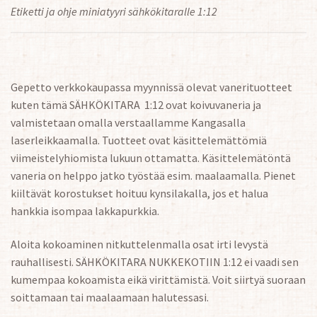
Etiketti ja ohje miniatyyri sähkökitaralle 1:12
Gepetto verkkokaupassa myynnissä olevat vanerituotteet
kuten tämä SÄHKÖKITARA 1:12 ovat koivuvaneria ja
valmistetaan omalla verstaallamme Kangasalla
laserleikkaamalla. Tuotteet ovat käsittelemättömiä
viimeistelyhiomista lukuun ottamatta. Käsittelemätöntä
vaneria on helppo jatko työstää esim. maalaamalla. Pienet
kiiltävät korostukset hoituu kynsilakalla, jos et halua
hankkia isompaa lakkapurkkia.
Aloita kokoaminen nitkuttelenmalla osat irti levystä
rauhallisesti. SÄHKÖKITARA NUKKEKOTIIN 1:12 ei vaadi sen
kumempaa kokoamista eikä virittämistä. Voit siirtyä suoraan
soittamaan tai maalaamaan halutessasi.