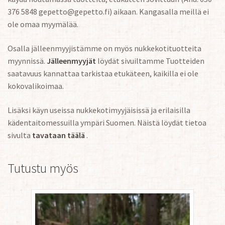
376 5848 gepetto@gepetto.fi) aikaan. Kangasalla meillä ei
ole omaa myymälää.
Osalla jälleenmyyjistämme on myös nukkekotituotteita
myynnissä.
Jälleenmyyjät
löydät sivuiltamme Tuotteiden
saatavuus kannattaa tarkistaa etukäteen, kaikilla ei ole
kokovalikoimaa.
Lisäksi käyn useissa nukkekotimyyjäisissä ja erilaisilla
kädentaitomessuilla ympäri Suomen. Näistä löydät tietoa
sivulta
tavataan täälä
.
Tutustu myös