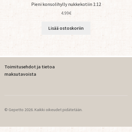
Pieni konsolihylly nukkekotiin 1:12
4.99
€
Lisää ostoskoriin
Toimitusehdot ja tietoa
maksutavoista
© Gepetto 2026. Kaikki oikeudet pidätetään.