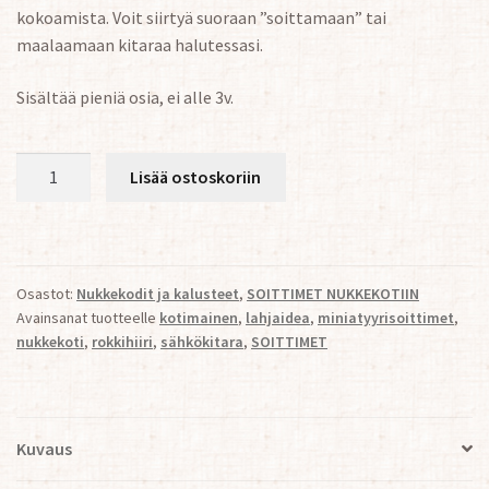
kokoamista. Voit siirtyä suoraan ”soittamaan” tai
maalaamaan kitaraa halutessasi.
Sisältää pieniä osia, ei alle 3v.
SÄHKÖKITARA
Lisää ostoskoriin
NUKKEKOTIIN
1:12
määrä
Osastot:
Nukkekodit ja kalusteet
,
SOITTIMET NUKKEKOTIIN
Avainsanat tuotteelle
kotimainen
,
lahjaidea
,
miniatyyrisoittimet
,
nukkekoti
,
rokkihiiri
,
sähkökitara
,
SOITTIMET
Kuvaus