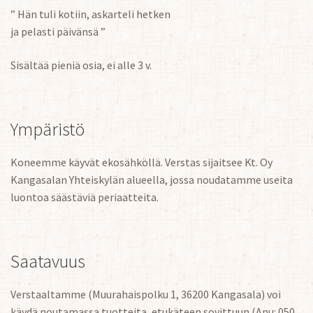
” Hän tuli kotiin, askarteli hetken
ja pelasti päivänsä ”
Sisältää pieniä osia, ei alle 3 v.
Ympäristö
Koneemme käyvät ekosähköllä. Verstas sijaitsee Kt. Oy
Kangasalan Yhteiskylän alueella, jossa noudatamme useita
luontoa säästäviä periaatteita.
Saatavuus
Verstaaltamme (Muurahaispolku 1, 36200 Kangasala) voi
käydä noutamassa tuotteita, etukäteen sovittuun (Anu: 050