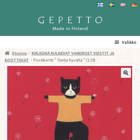
Siirry
Siirry
navigointiin
sisältöön
Valikko
Etusivu
KIRJEENÄ KULKEVAT VANERISET VIESTIT JA
Etusivu
KOOTTAVAT
Postikortti ” Tuntui hyvältä ” (129)
La
Tuotteet
a
ta
Yhteystiedot/ Gepetosta
va
Jälleenmyyjät ja agentit
Tavataan täällä
Gepetto Jälleenmyyjille