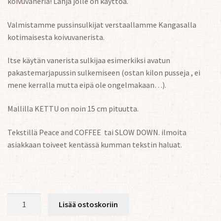
koivuvaneria! Lahja jolle on käyttöä.
Valmistamme pussinsulkijat verstaallamme Kangasalla
kotimaisesta koivuvanerista.
Itse käytän vanerista sulkijaa esimerkiksi avatun
pakastemarjapussin sulkemiseen (ostan kilon pusseja , ei
mene kerralla mutta eipä ole ongelmakaan…).
Mallilla KETTU on noin 15 cm pituutta.
Tekstillä Peace and COFFEE tai SLOW DOWN. ilmoita
asiakkaan toiveet kentässä kumman tekstin haluat.
Pussinsulkija
Lisää ostoskoriin
Kettu