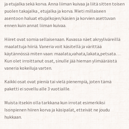
ja etujalka sekä korva. Anna liiman kuivaa ja liitä sitten toisen
puolen takajalka , etujalka ja korva. Mieti millaiseen
asentoon haluat etujalkojen/käsien ja korvien asettuvan
ennen kuin annat liiman kuivaa.
Hiiret ovat somia sellaisenaan. Kuvassa näet akryyliväreillä
maalattuja hiiriä. Vaneria voit käsitellä ja värittää
käytännössä miten vaan: maalata,vahata,lakata,petsata…
Kun olet irroittanut osat, sinulle jää hieman ylimääräistä
vaneria kokeiluja varten.
Kaikki osat ovat pieniä tai vielä pienempiä, joten tämä
paketti ei sovellu alle 3 vuotiaille.
Muista itsekin olla tarkkana kun irrotat esimerkiksi
Isonpienen hiiren korva ja käsipalat, etteivät ne joudu
hukkaan.