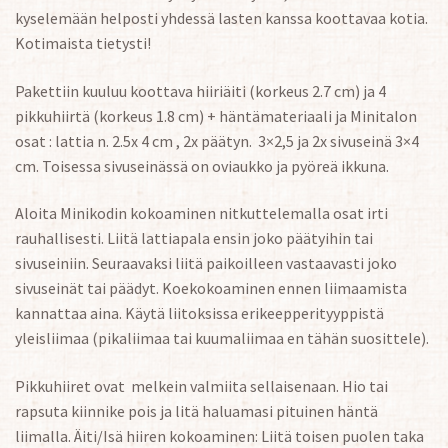
kyselemään helposti yhdessä lasten kanssa koottavaa kotia.
Kotimaista tietysti!
Pakettiin kuuluu koottava hiiriäiti (korkeus 2.7 cm) ja 4
pikkuhiirtä (korkeus 1.8 cm) + häntämateriaali ja Minitalon
osat : lattia n. 2.5x 4 cm , 2x päätyn. 3×2,5 ja 2x sivuseinä 3×4
cm. Toisessa sivuseinässä on oviaukko ja pyöreä ikkuna.
Aloita Minikodin kokoaminen nitkuttelemalla osat irti
rauhallisesti. Liitä lattiapala ensin joko päätyihin tai
sivuseiniin. Seuraavaksi liitä paikoilleen vastaavasti joko
sivuseinät tai päädyt. Koekokoaminen ennen liimaamista
kannattaa aina. Käytä liitoksissa erikeepperityyppistä
yleisliimaa (pikaliimaa tai kuumaliimaa en tähän suosittele).
Pikkuhiiret ovat melkein valmiita sellaisenaan. Hio tai
rapsuta kiinnike pois ja litä haluamasi pituinen häntä
liimalla. Äiti/Isä hiiren kokoaminen: Liitä toisen puolen taka