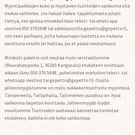
Myyntipaikkojen koko ja myytävien tuotteiden valikoima sitä
mukaa vaihtelee. Jos haluat hakea tapahtumasta jotain
tiettyä, tee ajoissa ennakkotilaus teksti- tai whats upp
viestinä 050 3765848 tai sähköpostilla gepetto@gepetto.fi,
niin teen parhaani, jotta haluamaasi tuotetta on mukana
varattuna sinulle (ei haittaa, jos et pääse noutamaan).
Minikoti-paketin voit noutaa myös verstaaltamme
(Muurahaispolku 1, 36200 Kangasala) etukäteen sovittuun
aikaan (Anu: 050 376 5848 , puhelimitse mieluiten teksti- tai
whatsupp viestinä tai gepetto@gepetto.fi) .Osalla
jälleenmyyjistämme on myös nukkekotituotteita myynnissä.
Tampereella, Tallipihalla, Tallimiehen puodissa on hyvä
valikoima Gepeton koottavia. Jälleenmyyjät löydät
sivuiltamme Tuotteiden saatavuus kannattaa tarkistaa
etukäteen, kaikilla ei ole koko valikoimaa.