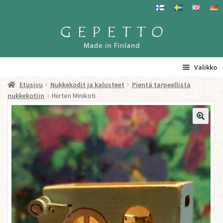
Siirry
Siirry
navigointiin
sisältöön
Valikko
Etusivu
Nukkekodit ja kalusteet
Pientä tarpeellista
Etusivu
nukkekotiin
Hiirten Minikoti
La
Tuotteet
a
ta
Yhteystiedot/ Gepetosta
va
Jälleenmyyjät ja agentit
Tavataan täällä
Gepetto Jälleenmyyjille