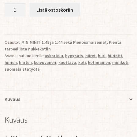
Hiirten
Lisää ostoskoriin
Minikoti
määrä
Osastot:
MINIMINIT 1:48 ja 1:44 sekä Pienoismaisemat
,
Pientä
tarpeellista nukkekotiin
Avainsanat tuotteelle
askartelu
,
byggsats
,
hiiret
,
hiiri
,
hiiriäiti
,
hiirien
,
hiirten
,
koivuvaneri
,
koottava
,
koti
,
kotimainen
,
minikoti
,
suomalaistatyötä
Kuvaus
Kuvaus