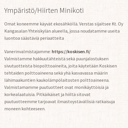
Ympäristö/Hiirten Minikoti
Omat koneemme käyvät ekosähköllä. Verstas sijaitsee Kt. Oy
Kangasalan Yhteiskylän alueella, jossa noudatamme useita
luontoa säästäviä periaatteita
Vanerinvalmistajamme:
https://koskisen.fi/
Valmistamme hakkuutähteistä sekä puunjalostuksen
sivutuotteista biopolttoaineita, joita käytetään Koskisen
tehtaiden polttoaineena sekä yhä kasvavassa määrin
lähimaakuntien kaukolämpölaitosten polttoaineena.
Valmistamamme puutuotteet ovat monikäyttöisiä ja
korkealaatuisia. Pitkäikäiset ja hiiltä sitovat
puutuotteemme tarjoavat ilmastoystävällisiä ratkaisuja
moneen kohteeseen.