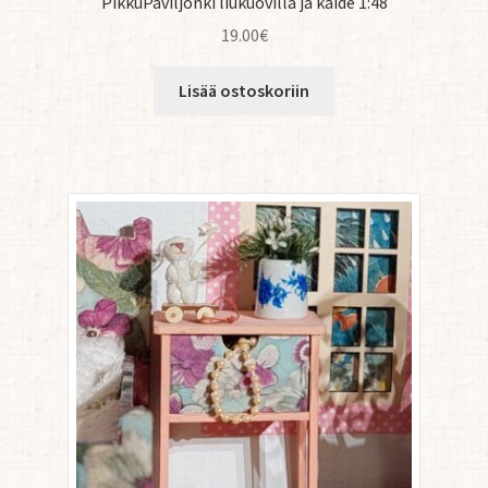
PikkuPaviljonki liukuovilla ja kaide 1:48
19.00
€
Lisää ostoskoriin