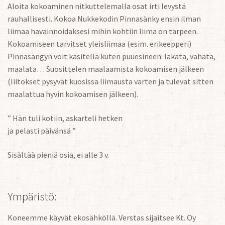
Aloita kokoaminen nitkuttelemalla osat irti levystä
rauhallisesti. Kokoa Nukkekodin Pinnasänky ensin ilman
liimaa havainnoidaksesi mihin kohtiin liima on tarpeen.
Kokoamiseen tarvitset yleisliimaa (esim. erikeepperi)
Pinnasängyn voit käsitellä kuten puuesineen: lakata, vahata,
maalata… Suosittelen maalaamista kokoamisen jälkeen
(liitokset pysyvät kuosissa liimausta varten ja tulevat sitten
maalattua hyvin kokoamisen jälkeen).
” Hän tuli kotiin, askarteli hetken
ja pelasti päivänsä ”
Sisältää pieniä osia, ei alle 3 v.
Ympäristö:
Koneemme käyvät ekosähköllä. Verstas sijaitsee Kt. Oy