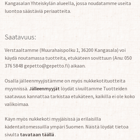
Kangasalan Yhteiskylän alueella, jossa noudatamme useita
luontoa säästäviä periaatteita.
Saatavuus:
Verstaaltamme (Muurahaispolku 1, 36200 Kangasala) voi
käydä noutamassa tuotteita, etukäteen sovittuun (Anu: 050
376 5848 gepetto@gepetto.fi) aikaan.
Osalla jälleenmyyjistämme on myös nukkekotituotteita
myynnissä.
Jälleenmyyjät
löydät sivuiltamme Tuotteiden
saatavuus kannattaa tarkistaa etukäteen, kaikilla ei ole koko
valikoimaa.
Käyn myös nukkekoti myyjäisissä ja erilaisilla
kädentaitomessuilla ympäri Suomen. Näistä löydät tietoa
sivulta
tavataan täällä
.