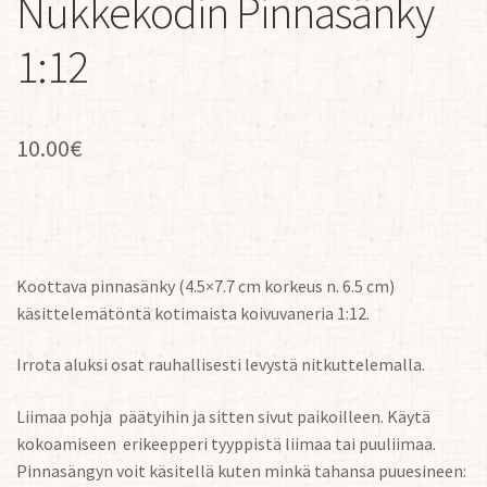
Nukkekodin Pinnasänky
1:12
10.00
€
Koottava pinnasänky (4.5×7.7 cm korkeus n. 6.5 cm)
käsittelemätöntä kotimaista koivuvaneria 1:12.
Irrota aluksi osat rauhallisesti levystä nitkuttelemalla.
Liimaa pohja päätyihin ja sitten sivut paikoilleen. Käytä
kokoamiseen erikeepperi tyyppistä liimaa tai puuliimaa.
Pinnasängyn voit käsitellä kuten minkä tahansa puuesineen: