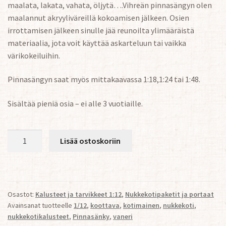
maalata, lakata, vahata, öljytä….Vihreän pinnasängyn olen
maalannut akryyliväreillä kokoamisen jälkeen. Osien
irrottamisen jälkeen sinulle jää reunoilta ylimääräistä
materiaalia, jota voit käyttää askarteluun tai vaikka
värikokeiluihin.
Pinnasängyn saat myös mittakaavassa 1:18,1:24 tai 1:48.
Sisältää pieniä osia – ei alle 3 vuotiaille.
Nukkekodin
Lisää ostoskoriin
Pinnasänky
1:12
määrä
Osastot:
Kalusteet ja tarvikkeet 1:12
,
Nukkekotipaketit ja portaat
Avainsanat tuotteelle
1/12
,
koottava
,
kotimainen
,
nukkekoti
,
nukkekotikalusteet
,
Pinnasänky
,
vaneri