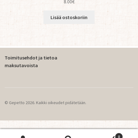
8.00
€
Lisää ostoskoriin
Toimitusehdot ja tietoa
maksutavoista
© Gepetto 2026. Kaikki oikeudet pidätetään.
0