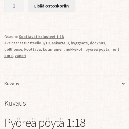
Pyöreä
Lisää ostoskoriin
pöytä
1:18
määrä
Osasto:
Koottavat kalusteet 1:18
Avainsanat tuotteelle
1/18
,
askartelu
,
byggsats
,
dockhus
,
dollhouse
,
koottava
,
kotimainen
,
nukkekoti
,
pyöreä pöytä
,
runt
bord
,
vaneri
Kuvaus
Kuvaus
Pyöreä pöytä 1:18