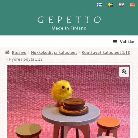
Siirry
Siirry
navigointiin
sisältöön
Valikko
Etusivu
Nukkekodit ja kalusteet
Koottavat kalusteet 1:18
Etusivu
Pyöreä pöytä 1:18
La
Tuotteet
a
ta
Yhteystiedot/ Gepetosta
va
Jälleenmyyjät ja agentit
Tavataan täällä
Gepetto Jälleenmyyjille