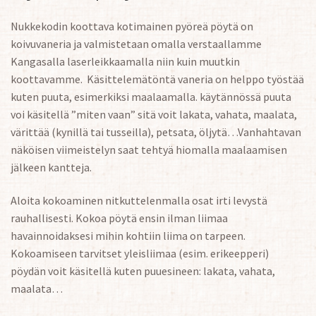
Nukkekodin koottava kotimainen pyöreä pöytä on
koivuvaneria ja valmistetaan omalla verstaallamme
Kangasalla laserleikkaamalla niin kuin muutkin
koottavamme. Käsittelemätöntä vaneria on helppo työstää
kuten puuta, esimerkiksi maalaamalla. käytännössä puuta
voi käsitellä ”miten vaan” sitä voit lakata, vahata, maalata,
värittää (kynillä tai tusseilla), petsata, öljytä…Vanhahtavan
näköisen viimeistelyn saat tehtyä hiomalla maalaamisen
jälkeen kantteja.
Aloita kokoaminen nitkuttelenmalla osat irti levystä
rauhallisesti. Kokoa pöytä ensin ilman liimaa
havainnoidaksesi mihin kohtiin liima on tarpeen.
Kokoamiseen tarvitset yleisliimaa (esim. erikeepperi)
pöydän voit käsitellä kuten puuesineen: lakata, vahata,
maalata…