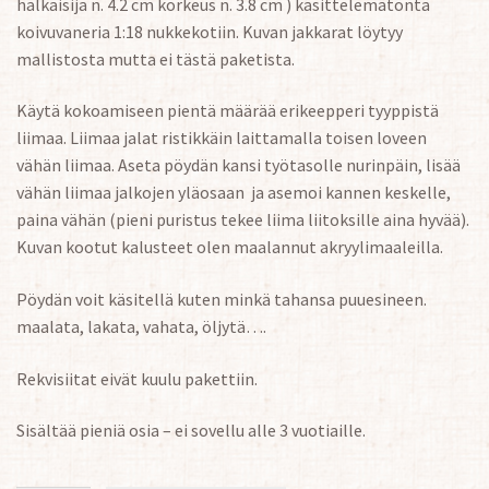
halkaisija n. 4.2 cm korkeus n. 3.8 cm ) käsittelemätöntä
koivuvaneria 1:18 nukkekotiin. Kuvan jakkarat löytyy
mallistosta mutta ei tästä paketista.
Käytä kokoamiseen pientä määrää erikeepperi tyyppistä
liimaa. Liimaa jalat ristikkäin laittamalla toisen loveen
vähän liimaa. Aseta pöydän kansi työtasolle nurinpäin, lisää
vähän liimaa jalkojen yläosaan ja asemoi kannen keskelle,
paina vähän (pieni puristus tekee liima liitoksille aina hyvää).
Kuvan kootut kalusteet olen maalannut akryylimaaleilla.
Pöydän voit käsitellä kuten minkä tahansa puuesineen.
maalata, lakata, vahata, öljytä….
Rekvisiitat eivät kuulu pakettiin.
Sisältää pieniä osia – ei sovellu alle 3 vuotiaille.