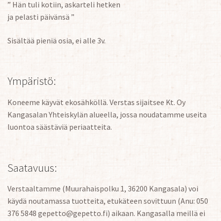
” Hän tuli kotiin, askarteli hetken
ja pelasti päivänsä ”
Sisältää pieniä osia, ei alle 3v.
Ympäristö:
Koneeme käyvät ekosähköllä. Verstas sijaitsee Kt. Oy
Kangasalan Yhteiskylän alueella, jossa noudatamme useita
luontoa säästäviä periaatteita.
Saatavuus:
Verstaaltamme (Muurahaispolku 1, 36200 Kangasala) voi
käydä noutamassa tuotteita, etukäteen sovittuun (Anu: 050
376 5848 gepetto@gepetto.fi) aikaan. Kangasalla meillä ei