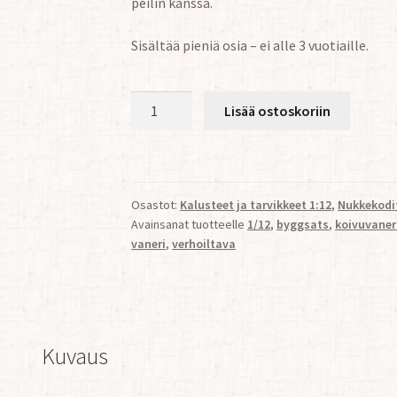
peilin kanssa.
Sisältää pieniä osia – ei alle 3 vuotiaille.
Kustavilainen
Lisää ostoskoriin
sänky
1:12
määrä
Osastot:
Kalusteet ja tarvikkeet 1:12
,
Nukkekodit
Avainsanat tuotteelle
1/12
,
byggsats
,
koivuvaner
vaneri
,
verhoiltava
Kuvaus