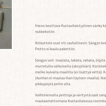
Hieno koottava Kustavilaistyylinen sänky k
nukkekotiin.
Nitkuttele osat irti rauhallisesti. Sängyn k
Peitto ei kuulu pakettiin.
Sängyn voit maalata, lakata, vahata, öljyt
murretulla valkoisella (akryyliväri). Korist
melko kuivalla maalilla (ei lisättyä vettä).
(kunhan ei maalaa ihan täyteen maalia). Nä
pikkupöytä peilin alla.
Vaihtelemalla peittoja ja väritystä saat sän
maalaamattomana Kustavilaisessa roomboxis