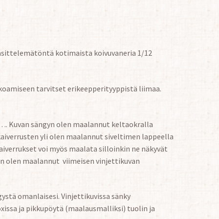
äsittelemätöntä kotimaista koivuvaneria 1/12
okoamiseen tarvitset erikeepperityyppistä liimaa.
ä…. Kuvan sängyn olen maalannut keltaokralla
ekaiverrusten yli olen maalannut siveltimen lappeella
 Kaiverrukset voi myös maalata silloinkin ne näkyvät
in olen maalannut viimeisen vinjettikuvan
gystä omanlaisesi. Vinjettikuvissa sänky
sa ja pikkupöytä (maalausmalliksi) tuolin ja