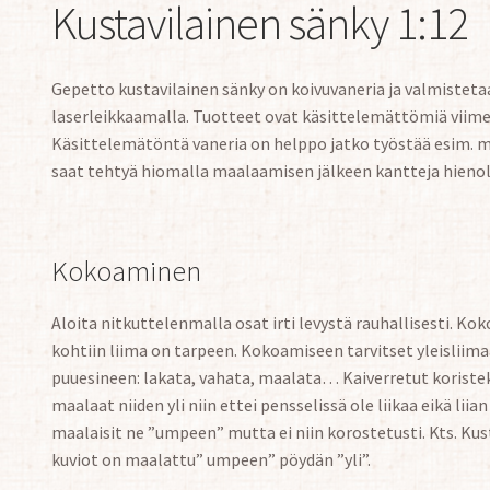
Kustavilainen sänky 1:12
Gepetto kustavilainen sänky on koivuvaneria ja valmiste
laserleikkaamalla. Tuotteet ovat käsittelemättömiä viime
Käsittelemätöntä vaneria on helppo jatko työstää esim. 
saat tehtyä hiomalla maalaamisen jälkeen kantteja hienol
Kokoaminen
Aloita nitkuttelenmalla osat irti levystä rauhallisesti. K
kohtiin liima on tarpeen. Kokoamiseen tarvitset yleisliima
puuesineen: lakata, vahata, maalata… Kaiverretut koriste
maalaat niiden yli niin ettei pensselissä ole liikaa eikä lii
maalaisit ne ”umpeen” mutta ei niin korostetusti. Kts. Kus
kuviot on maalattu” umpeen” pöydän ”yli”.