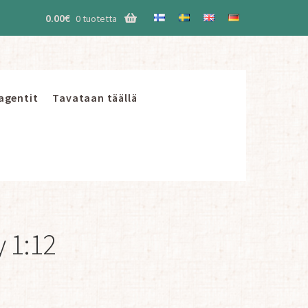
0.00
€
0 tuotetta
 agentit
Tavataan täällä
y 1:12