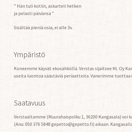
” Hän tuli kotiin, askarteli hetken
ja pelasti päivänsä ”
Sisältää pieniä osia, ei alle 3v.
Ympäristö
Koneemme käyvät ekosähköllä. Verstas sijaitsee Kt. Oy Ka
useita luontoa säästäviä periaatteita. Vanerimme tuottaa
Saatavuus
Verstaaltamme (Muurahaispolku 1, 36200 Kangasala) voi k
(Anu: 050 376 5848 gepetto@gepetto.fi) aikaan. Kangasall