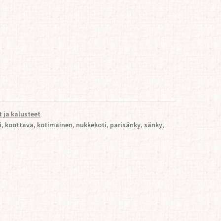
 ja kalusteet
i
,
koottava
,
kotimainen
,
nukkekoti
,
parisänky
,
sänky
,