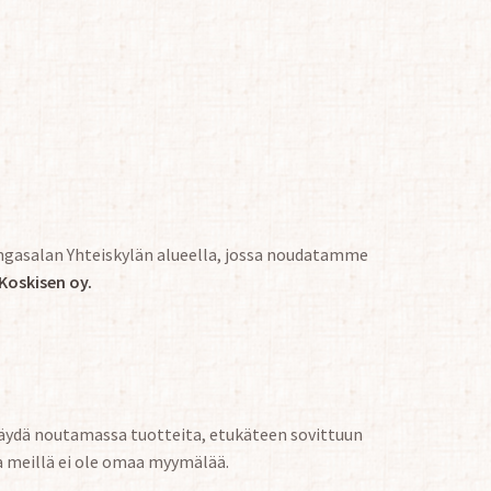
ngasalan Yhteiskylän alueella, jossa noudatamme
Koskisen oy.
äydä noutamassa tuotteita, etukäteen sovittuun
a meillä ei ole omaa myymälää.