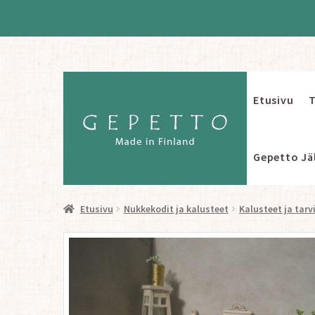
Etusivu
T
Siirry
Siirry
navigointiin
sisältöön
Gepetto Jäl
Etusivu
Nukkekodit ja kalusteet
Kalusteet ja tarv