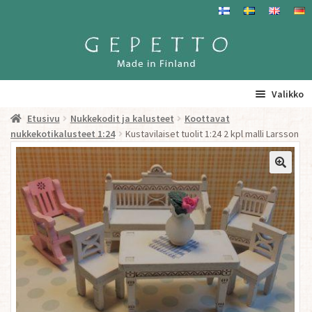
Siirry
Siirry
navigointiin
sisältöön
Valikko
Etusivu
Nukkekodit ja kalusteet
Koottavat
Etusivu
nukkekotikalusteet 1:24
Kustavilaiset tuolit 1:24 2 kpl malli Larsson
La
Tuotteet
a
ta
Yhteystiedot/ Gepetosta
va
Jälleenmyyjät ja agentit
Tavataan täällä
Gepetto Jälleenmyyjille