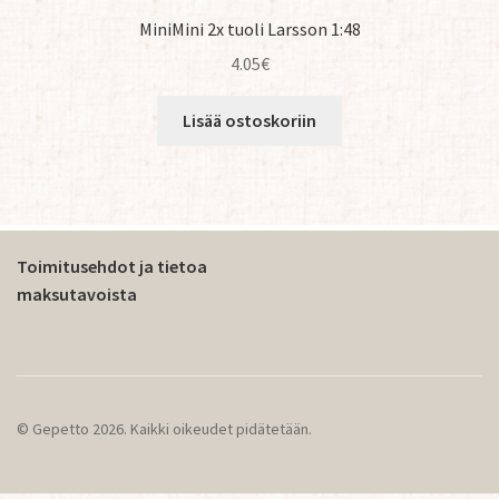
MiniMini 2x tuoli Larsson 1:48
4.05
€
Lisää ostoskoriin
Toimitusehdot ja tietoa
maksutavoista
© Gepetto 2026. Kaikki oikeudet pidätetään.