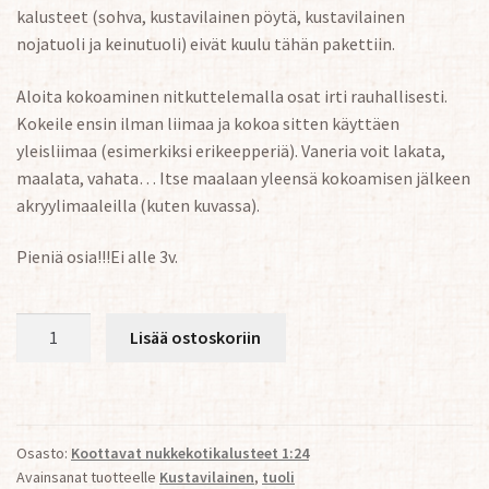
kalusteet (sohva, kustavilainen pöytä, kustavilainen
nojatuoli ja keinutuoli) eivät kuulu tähän pakettiin.
Aloita kokoaminen nitkuttelemalla osat irti rauhallisesti.
Kokeile ensin ilman liimaa ja kokoa sitten käyttäen
yleisliimaa (esimerkiksi erikeepperiä). Vaneria voit lakata,
maalata, vahata… Itse maalaan yleensä kokoamisen jälkeen
akryylimaaleilla (kuten kuvassa).
Pieniä osia!!!Ei alle 3v.
Kustavilaiset
Lisää ostoskoriin
tuolit
1:24
2
kpl
Osasto:
Koottavat nukkekotikalusteet 1:24
malli
Avainsanat tuotteelle
Kustavilainen
,
tuoli
Larsson