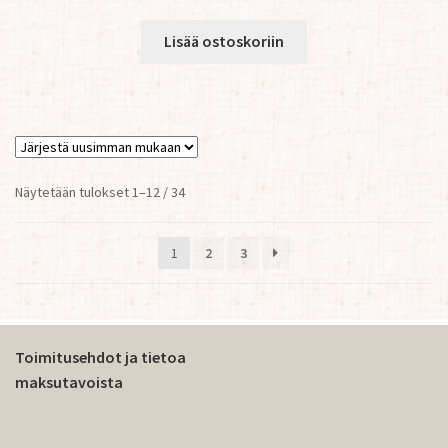
Lisää ostoskoriin
Sorted
Näytetään tulokset 1–12 / 34
by
latest
1
2
3
Toimitusehdot ja tietoa
maksutavoista