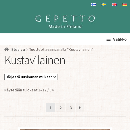
Siirry
Siirry
navigointiin
sisältöön
Valikko
Etusivu
Tuotteet avainsanalla “Kustavilainen”
Etusivu
Kustavilainen
La
Tuotteet
a
ta
Yhteystiedot/ Gepetosta
va
Sorted
Näytetään tulokset 1–12 / 34
by
Jälleenmyyjät ja agentit
latest
1
2
3
Tavataan täällä
Gepetto Jälleenmyyjille