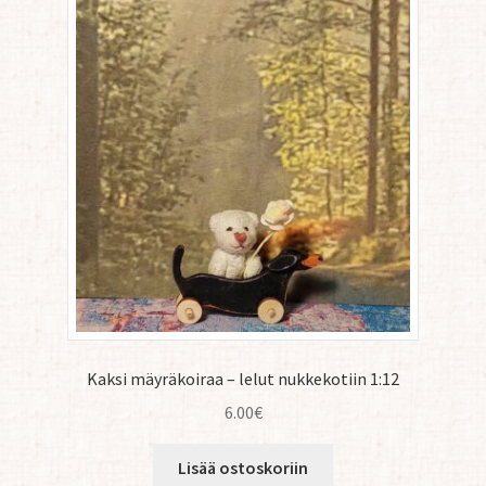
Höpöä ja Söpöä
Pussinsulkijat ja Askarteluun kaikenlaista
Yhteystiedot/ Gepetosta
Jälleenmyyjät ja agentit
Tavataan täällä
Gepetto Jälleenmyyjille
Kaksi mäyräkoiraa – lelut nukkekotiin 1:12
6.00
€
Lisää ostoskoriin