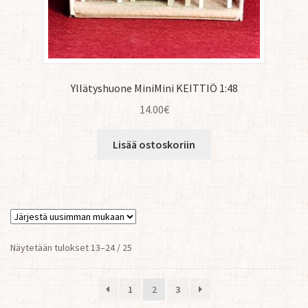
Yllätyshuone MiniMini KEITTIÖ 1:48
14.00
€
Lisää ostoskoriin
Sorted
Näytetään tulokset 13–24 / 25
by
latest
1
2
3