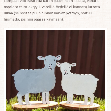
Lampaat voit käsitellä kuten puuesineen: lakata, vahata,
maalata esim. akryyli- väreillä. Vedellä ei kannata lutrata
liikaa (se nostaa puun pinnan karvat pystyyn, hoituu
hiomalla, jos niin pääsee käymään).