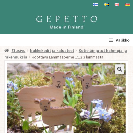
Siirry
Siirry
navigointiin
sisältöön
Valikko
Etusivu
Nukkekodit ja kalusteet
Kotieläinjutut hahmoja ja
Etusivu
rakennuksia
Koottava Lammasperhe 1:12 3 lammasta
La
Tuotteet
a
ta
Yhteystiedot/ Gepetosta
va
Jälleenmyyjät ja agentit
Tavataan täällä
Gepetto Jälleenmyyjille