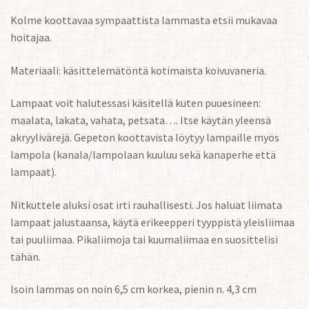
Kolme koottavaa sympaattista lammasta etsii mukavaa
hoitajaa.
Materiaali: käsittelemätöntä kotimaista koivuvaneria.
Lampaat voit halutessasi käsitellä kuten puuesineen:
maalata, lakata, vahata, petsata…. Itse käytän yleensä
akryylivärejä. Gepeton koottavista löytyy lampaille myös
lampola (kanala/lampolaan kuuluu sekä kanaperhe että
lampaat).
Nitkuttele aluksi osat irti rauhallisesti. Jos haluat liimata
lampaat jalustaansa, käytä erikeepperi tyyppistä yleisliimaa
tai puuliimaa. Pikaliimoja tai kuumaliimaa en suosittelisi
tähän.
Isoin lammas on noin 6,5 cm korkea, pienin n. 4,3 cm