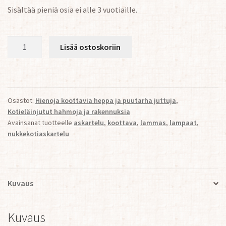
Sisältää pieniä osia ei alle 3 vuotiaille.
Koottava
Lisää ostoskoriin
Lammasperhe
1:12
3
lammasta
Osastot:
Hienoja koottavia heppa ja puutarha juttuja
,
määrä
Kotieläinjutut hahmoja ja rakennuksia
Avainsanat tuotteelle
askartelu
,
koottava
,
lammas
,
lampaat
,
nukkekotiaskartelu
Kuvaus
Kuvaus