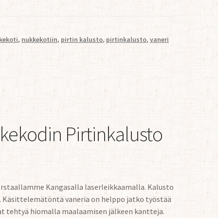
kekoti
,
nukkekotiin
,
pirtin kalusto
,
pirtinkalusto
,
vaneri
ekodin Pirtinkalusto
verstaallamme Kangasalla laserleikkaamalla. Kalusto
. Käsittelemätöntä vaneria on helppo jatko työstää
at tehtyä hiomalla maalaamisen jälkeen kantteja.