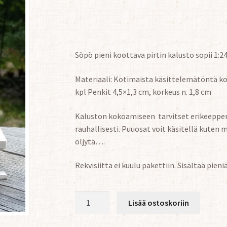
Söpö pieni koottava pirtin kalusto sopii 1:2
Materiaali: Kotimaista käsittelemätöntä koi
kpl Penkit 4,5×1,3 cm, korkeus n. 1,8 cm
Kaluston kokoamiseen tarvitset erikeepperit
rauhallisesti. Puuosat voit käsitellä kuten
öljytä….
Rekvisiitta ei kuulu pakettiin. Sisältää pieniä 
Nukkekodin
Lisää ostoskoriin
Pirtinkalusto
1:24