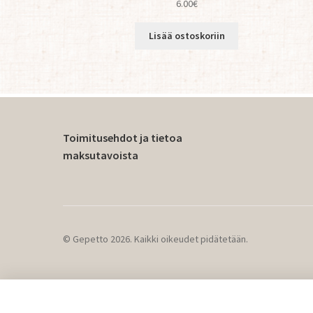
6.00
€
Lisää ostoskoriin
Toimitusehdot ja tietoa
maksutavoista
© Gepetto 2026. Kaikki oikeudet pidätetään.