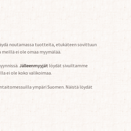
äydä noutamassa tuotteita, etukäteen sovittuun
a meillä ei ole omaa myymälää.
yynnissä.
Jälleenmyyjät
löydät sivuiltamme
la ei ole koko valikoimaa.
ädentaitomessuilla ympäri Suomen. Näistä löydät