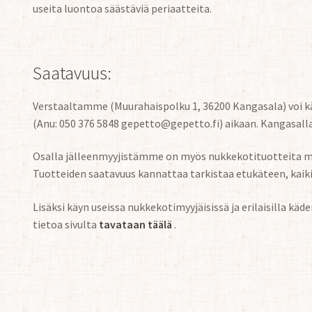
useita luontoa säästäviä periaatteita.
Saatavuus:
Verstaaltamme (Muurahaispolku 1, 36200 Kangasala) voi k
(Anu: 050 376 5848 gepetto@gepetto.fi) aikaan. Kangasall
Osalla jälleenmyyjistämme on myös nukkekotituotteita m
Tuotteiden saatavuus kannattaa tarkistaa etukäteen, kaikil
Lisäksi käyn useissa nukkekotimyyjäisissä ja erilaisilla k
tietoa sivulta
tavataan täälä
.