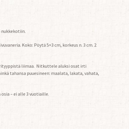
4 nukkekotiin.
vuvaneria. Koko: Pöytä 5×3 cm, korkeus n. 3 cm. 2
yyppistä liimaa. Nitkuttele aluksi osat irti
 minkä tahansa puuesineen: maalata, lakata, vahata,
osia – ei alle 3 vuotiaille.