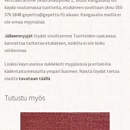
käydä noutamassa tuotteita, etukäteen sovittuun (Anu: 050
376 5848 gepetto@gepetto.fi) aikaan. Kangasalla meillä ei
ole omaa myymälää.
Jälleenmyyjät
löydät sivuiltamme Tuotteiden saatavuus
kannattaa tarkistaa etukäteen, kaikilla ei ole koko
valikoimaa.
Lisäksi käyn useissa nukkekoti myyjäisissä ja erilaisilla
kädentaitomessuilla ympäri Suomen. Näistä löydät tietoa
sivulta
tavataan täällä
.
Tutustu myös