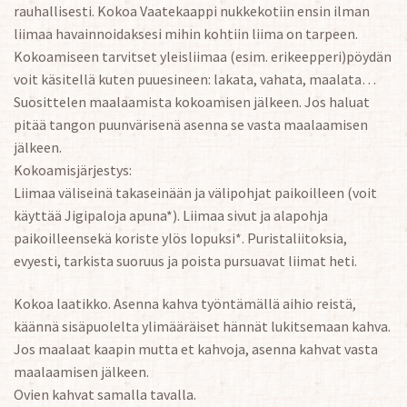
rauhallisesti. Kokoa Vaatekaappi nukkekotiin ensin ilman
liimaa havainnoidaksesi mihin kohtiin liima on tarpeen.
Kokoamiseen tarvitset yleisliimaa (esim. erikeepperi)pöydän
voit käsitellä kuten puuesineen: lakata, vahata, maalata…
Suosittelen maalaamista kokoamisen jälkeen. Jos haluat
pitää tangon puunvärisenä asenna se vasta maalaamisen
jälkeen.
Kokoamisjärjestys:
Liimaa väliseinä takaseinään ja välipohjat paikoilleen (voit
käyttää Jigipaloja apuna*). Liimaa sivut ja alapohja
paikoilleensekä koriste ylös lopuksi*. Puristaliitoksia,
evyesti, tarkista suoruus ja poista pursuavat liimat heti.
Kokoa laatikko. Asenna kahva työntämällä aihio reistä,
käännä sisäpuolelta ylimääräiset hännät lukitsemaan kahva.
Jos maalaat kaapin mutta et kahvoja, asenna kahvat vasta
maalaamisen jälkeen.
Ovien kahvat samalla tavalla.