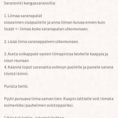
Saranointi kangassaranoilla:
1. Liimaa saranapalat
sivuseinien sisäpuolelle ja anna liiman kuivaa ennen kuin
lisäät <- liimaa koko saranapalan ulkoreunaan.
2. Lisää liima saranappaleen ulkoreunaan.
3. Aseta ovikappale vasten liimapintaa keskelle kaappia ja
sivun reunaan
4. Käännä loput saranasta ovilevyn puolelle ja painele sarana
tiiviisti kiinni.
Purista hetki.
Pyyhi pursuava liima saman tien. Kaapin lattialle voit liimata
esimerkiksi puuhelmen ovistoppariksi.
” Hän tuli kotiin, askarteli hetken