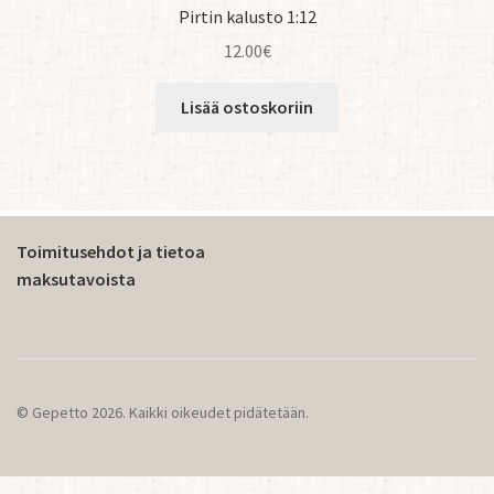
Pirtin kalusto 1:12
12.00
€
Lisää ostoskoriin
Toimitusehdot ja tietoa
maksutavoista
© Gepetto 2026. Kaikki oikeudet pidätetään.