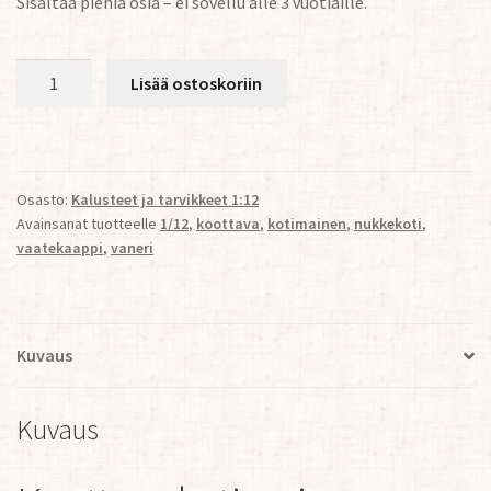
Sisältää pieniä osia – ei sovellu alle 3 vuotiaille.
Vaatekaappi
Lisää ostoskoriin
nukkekotiin
1:12
määrä
Osasto:
Kalusteet ja tarvikkeet 1:12
Avainsanat tuotteelle
1/12
,
koottava
,
kotimainen
,
nukkekoti
,
vaatekaappi
,
vaneri
Kuvaus
Kuvaus