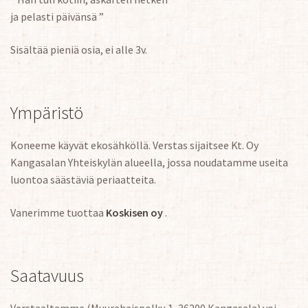
ja pelasti päivänsä ”
Sisältää pieniä osia, ei alle 3v.
Ympäristö
Koneeme käyvät ekosähköllä. Verstas sijaitsee Kt. Oy
Kangasalan Yhteiskylän alueella, jossa noudatamme useita
luontoa säästäviä periaatteita.
Vanerimme tuottaa
Koskisen oy
.
Saatavuus
Verstaaltamme (Muurahaispolku 1, 36200 Kangasala) voi