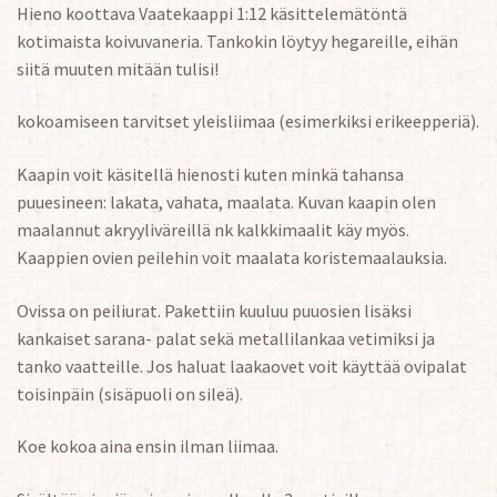
Hieno koottava Vaatekaappi 1:12 käsittelemätöntä
kotimaista koivuvaneria. Tankokin löytyy hegareille, eihän
siitä muuten mitään tulisi!
kokoamiseen tarvitset yleisliimaa (esimerkiksi erikeepperiä).
Kaapin voit käsitellä hienosti kuten minkä tahansa
puuesineen: lakata, vahata, maalata. Kuvan kaapin olen
maalannut akryyliväreillä nk kalkkimaalit käy myös.
Kaappien ovien peilehin voit maalata koristemaalauksia.
Ovissa on peiliurat. Pakettiin kuuluu puuosien lisäksi
kankaiset sarana- palat sekä metallilankaa vetimiksi ja
tanko vaatteille. Jos haluat laakaovet voit käyttää ovipalat
toisinpäin (sisäpuoli on sileä).
Koe kokoa aina ensin ilman liimaa.