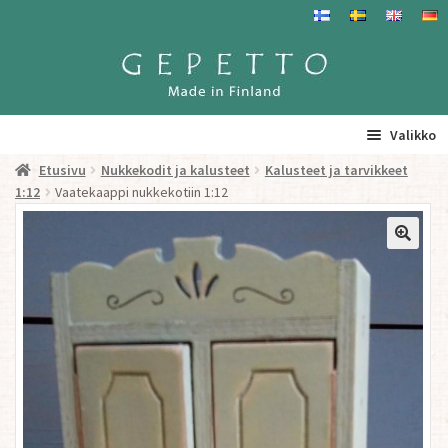
Siirry
Siirry
navigointiin
sisältöön
Valikko
Etusivu
Nukkekodit ja kalusteet
Kalusteet ja tarvikkeet
Etusivu
1:12
Vaatekaappi nukkekotiin 1:12
La
Tuotteet
a
ta
Yhteystiedot/ Gepetosta
va
Jälleenmyyjät ja agentit
Tavataan täällä
Gepetto Jälleenmyyjille