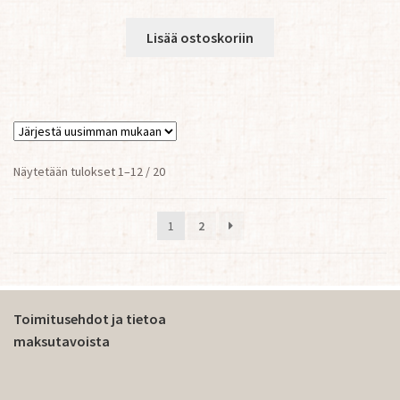
Lisää ostoskoriin
Sorted
Näytetään tulokset 1–12 / 20
by
latest
1
2
Toimitusehdot ja tietoa
maksutavoista